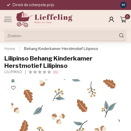
Direct de scherpste prijs
Compl
8.5
0
MENU
Home
/
Behang Kinderkamer Herstmotief Lilipinso
Lilipinso Behang Kinderkamer
Herstmotief Lilipinso
(0)
LILIPINSO