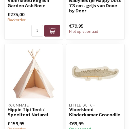
Vloerkleed English
Babynestje Happy Dots
Garden Ash Rose
73 cm - grijs van Done
by Deer
€275,00
Backorder
€79,95
Niet op voorraad
ROOMMATE
LITTLE DUTCH
Hippie Tipi Tent /
Vloerkleed
Speeltent Naturel
Kinderkamer Crocodile
€159,95
€69,99