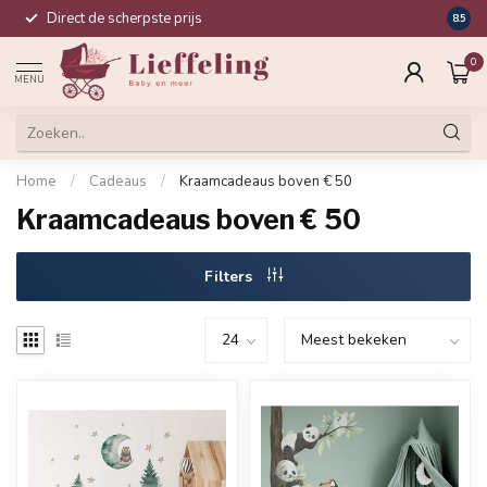
Direct de scherpste prijs
Compl
8.5
0
MENU
Home
/
Cadeaus
/
Kraamcadeaus boven € 50
Kraamcadeaus boven € 50
Filters