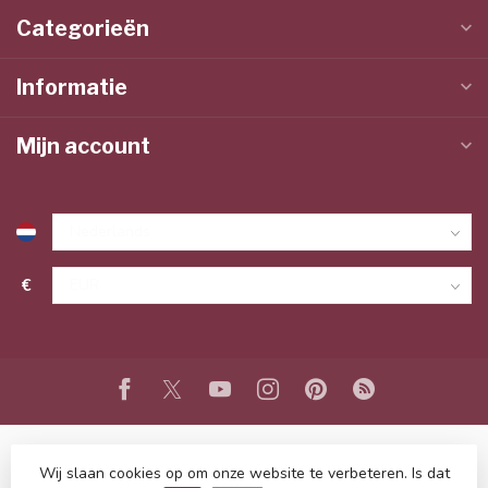
Categorieën
Informatie
Mijn account
€
Wij slaan cookies op om onze website te verbeteren. Is dat
© Copyright 2026 www.lieffeling.nl
- Powered by
Lightspeed
-