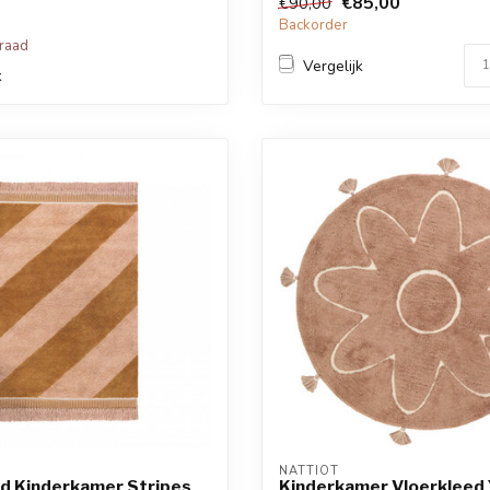
€85,00
€90,00
Backorder
rraad
Vergelijk
k
T
NATTIOT
d Kinderkamer Stripes
Kinderkamer Vloerkleed