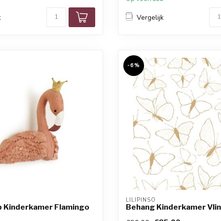
k
Vergelijk
-6%
LILIPINSO
p Kinderkamer Flamingo
Behang Kinderkamer Vli