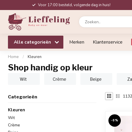
Voor 17:00 besteld, volgende dag in huis!
Alle categorieën
Merken
Klantenservice
Home
/
Kleuren
Shop handig op kleur
Wit
Crème
Beige
Za
113
Categorieën
Kleuren
Wit
-6%
Crème