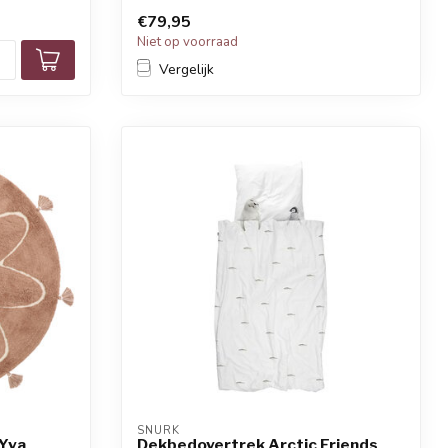
€79,95
Niet op voorraad
Vergelijk
SNURK
 Yva
Dekbedovertrek Arctic Friends