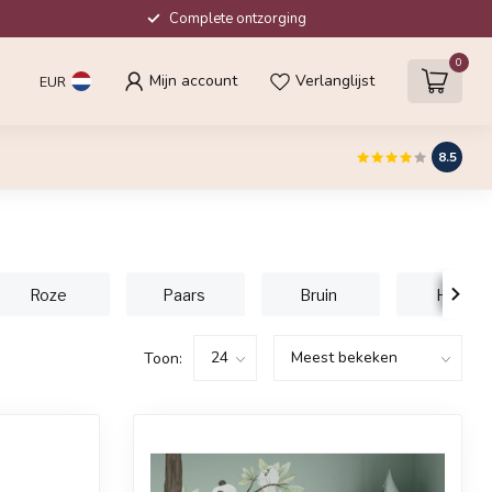
Complete ontzorging
0
Mijn account
Verlanglijst
EUR
8.5
Roze
Paars
Bruin
Hout
Toon: