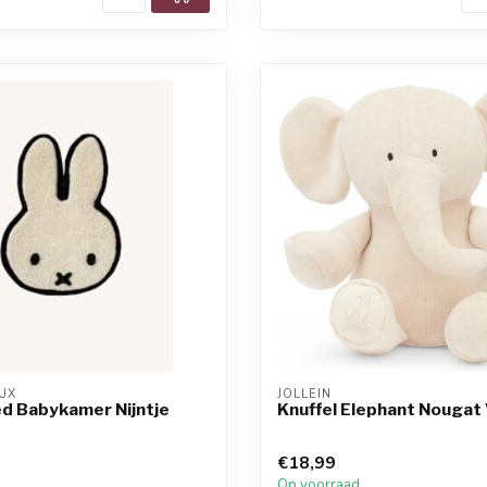
UX
JOLLEIN
d Babykamer Nijntje
Knuffel Elephant Nougat 
€18,99
d
Op voorraad