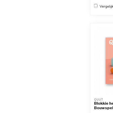
Vergelij
QUUT
Blokkie h
Bouwspe