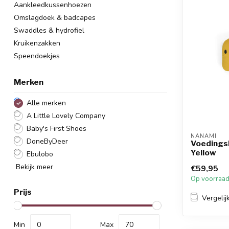
Aankleedkussenhoezen
Omslagdoek & badcapes
Swaddles & hydrofiel
Kruikenzakken
Speendoekjes
Merken
Alle merken
A Little Lovely Company
Baby's First Shoes
NANAMI
DoneByDeer
Voedings
Yellow
Ebulobo
Bekijk meer
€59,95
Op voorraa
Prijs
Vergelij
Min
Max