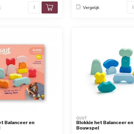
k
Vergelijk
QUUT
et Balanceer en
Blokkie het Balanceer en
l
Bouwspel