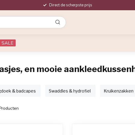
Direct de scherpste prijs
SALE
djasjes, en mooie aankleedkusse
doek & badcapes
Swaddles & hydrofiel
Kruikenzakken
Producten