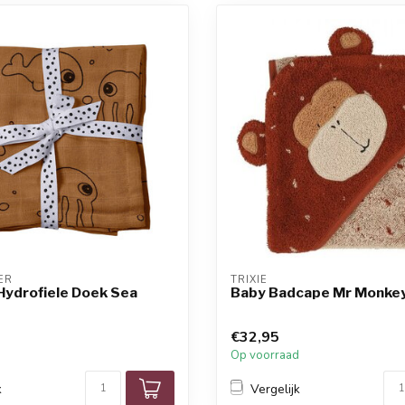
ER
TRIXIE
Hydrofiele Doek Sea
Baby Badcape Mr Monke
€32,95
d
Op voorraad
k
Vergelijk