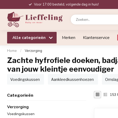
Voor 17:00 besteld, volgende dag in huis!
Alle categorieën
Merken
Klantenservice
Home
/
Verzorging
Zachte hyfrofiele doeken, ba
van jouw kleintje eenvoudiger
Voedingskussen
Aankleedkussenhoezen
Omslag
153
Categorieën
Verzorging
Voedingskussen