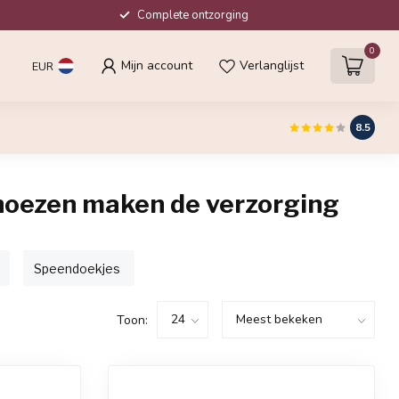
Complete ontzorging
0
Mijn account
Verlanglijst
EUR
8.5
nhoezen maken de verzorging
Speendoekjes
Toon: