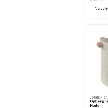
Vergelij
LORENA CA
Opbergma
Nude