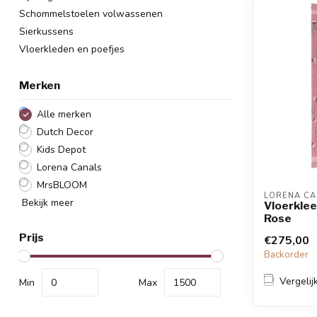
Schommelstoelen volwassenen
Sierkussens
Vloerkleden en poefjes
Merken
Alle merken
Dutch Decor
Kids Depot
Lorena Canals
MrsBLOOM
LORENA CA
Bekijk meer
Vloerklee
Rose
Prijs
€275,00
Backorder
Vergelij
Min
Max