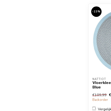
-23%
NATTIOT
Vloerkle
Blue
€
€109,99
Backorder
Vergelij