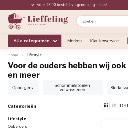
Voor 17:00 besteld, volgende dag in huis!
Alle categorieën
Merken
Klantenservice
Home
/
Lifestyle
Voor de ouders hebben wij ook 
en meer
Schommelstoelen
Opbergers
Sierkuss
volwassenen
114
Categorieën
Lifestyle
Opbergers