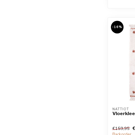
-16%
NATTIOT
Vloerkle
€159,95
Backorder