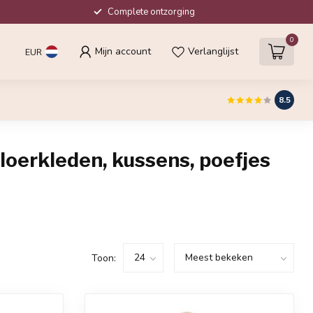
Complete ontzorging
0
Mijn account
Verlanglijst
EUR
8.5
loerkleden, kussens, poefjes
Toon: