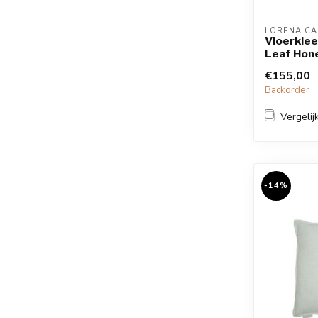
LORENA CA
Vloerkle
Leaf Hon
€155,00
Backorder
Vergelij
-14%