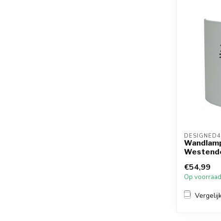
DESIGNED4
Wandlamp
Westendo
€54,99
Op voorraa
Vergelij