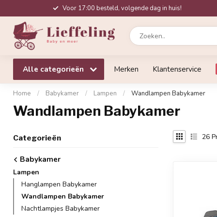
Voor 17:00 besteld, volgende dag in huis!
Alle categorieën
Merken
Klantenservice
Home
/
Babykamer
/
Lampen
/
Wandlampen Babykamer
Wandlampen Babykamer
26
P
Categorieën
Babykamer
Lampen
Hanglampen Babykamer
Wandlampen Babykamer
Nachtlampjes Babykamer