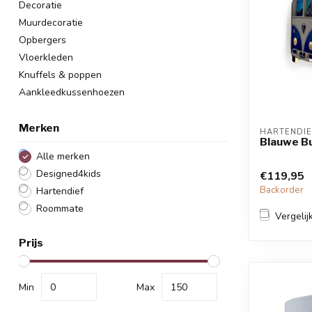
Decoratie
Muurdecoratie
Opbergers
Vloerkleden
Knuffels & poppen
Aankleedkussenhoezen
Merken
HARTENDIE
Blauwe B
Alle merken
Designed4kids
€119,95
Backorder
Hartendief
Roommate
Vergelij
Prijs
Min
Max