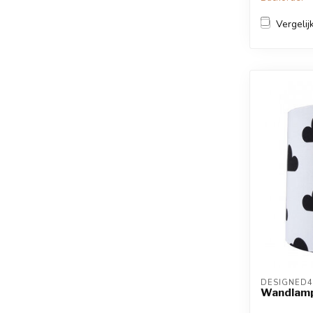
Vergelij
DESIGNED4
Wandlamp