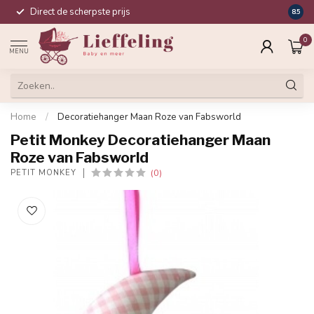
Direct de scherpste prijs
Compl
8.5
0
MENU
Home
/
Decoratiehanger Maan Roze van Fabsworld
Petit Monkey Decoratiehanger Maan
Roze van Fabsworld
(0)
PETIT MONKEY