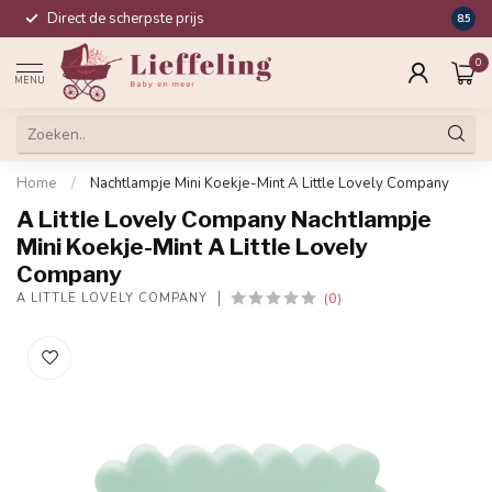
Direct de scherpste prijs
Compl
8.5
0
MENU
Home
/
Nachtlampje Mini Koekje-Mint A Little Lovely Company
A Little Lovely Company Nachtlampje
Mini Koekje-Mint A Little Lovely
Company
(0)
A LITTLE LOVELY COMPANY