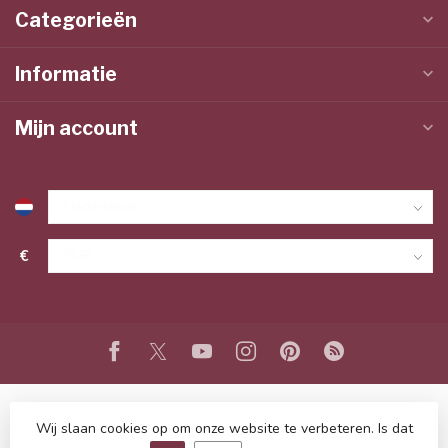
Categorieën
Informatie
Mijn account
€
Wij slaan cookies op om onze website te verbeteren. Is dat
© Copyright 2026 www.lieffeling.nl
- Powered by
Lightspeed
-