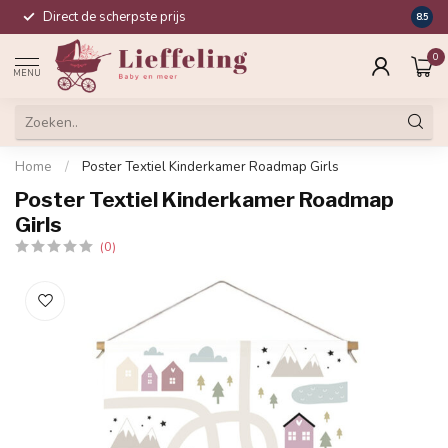
Direct de scherpste prijs
Compl
8.5
0
MENU
Home
/
Poster Textiel Kinderkamer Roadmap Girls
Poster Textiel Kinderkamer Roadmap
Girls
(0)