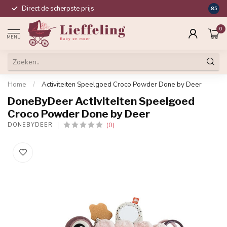
Direct de scherpste prijs
Compl
8.5
0
MENU
Home
/
Activiteiten Speelgoed Croco Powder Done by Deer
DoneByDeer Activiteiten Speelgoed
Croco Powder Done by Deer
(0)
DONEBYDEER