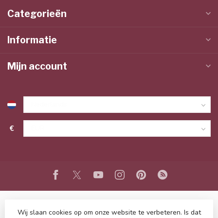
Categorieën
Informatie
Mijn account
€
Wij slaan cookies op om onze website te verbeteren. Is dat
© Copyright 2026 www.lieffeling.nl
- Powered by
Lightspeed
-