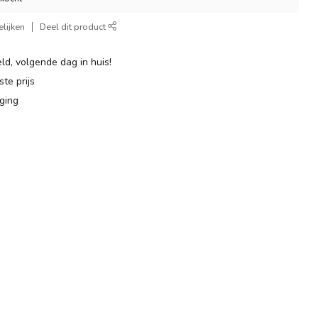
lijken
Deel dit product
ld, volgende dag in huis!
te prijs
ging