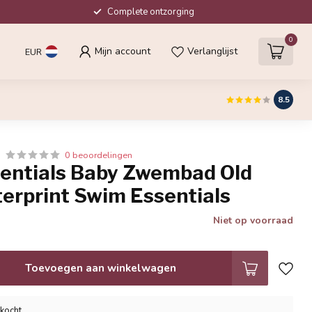
Complete ontzorging
0
Mijn account
Verlanglijst
EUR
8.5
0 beoordelingen
entials Baby Zwembad Old
erprint Swim Essentials
Niet op voorraad
Toevoegen aan winkelwagen
rkocht