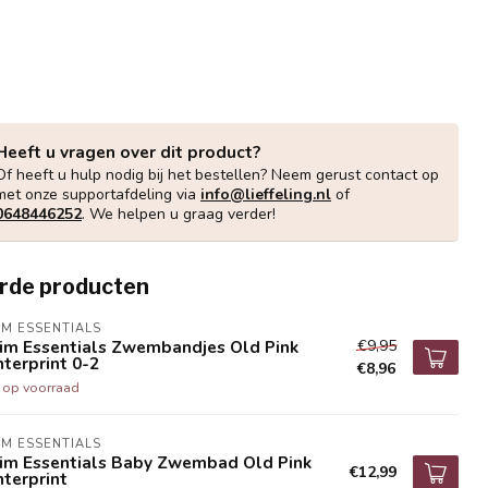
Heeft u vragen over dit product?
Of heeft u hulp nodig bij het bestellen? Neem gerust contact op
met onze supportafdeling via
info@lieffeling.nl
of
0648446252
. We helpen u graag verder!
rde producten
M ESSENTIALS
€9,95
im Essentials Zwembandjes Old Pink
terprint 0-2
€8,96
t op voorraad
M ESSENTIALS
im Essentials Baby Zwembad Old Pink
€12,99
terprint