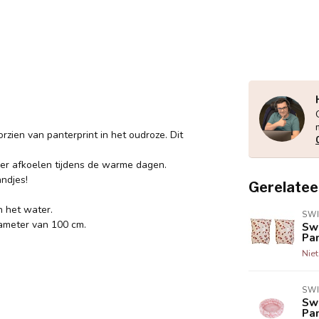
orzien van panterprint in het oudroze. Dit
ker afkoelen tijdens de warme dagen.
ndjes!
Gerelatee
n het water.
SWI
ameter van 100 cm.
Sw
Pan
Nie
SWI
Sw
Pan