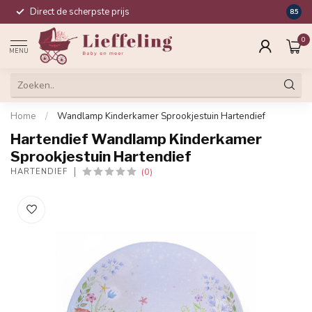
Direct de scherpste prijs
Compl
8.5
0
MENU
Home
/
Wandlamp Kinderkamer Sprookjestuin Hartendief
Hartendief Wandlamp Kinderkamer
Sprookjestuin Hartendief
(0)
HARTENDIEF