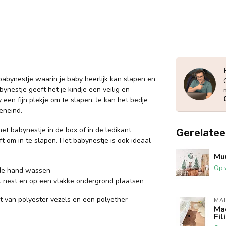
abynestje waarin je baby heerlijk kan slapen en
ynestje geeft het je kindje een veilig en
een fijn plekje om te slapen. Je kan het bedje
eneind.
het babynestje in de box of in de ledikant
Gerelatee
ft om in te slapen. Het babynestje is ook ideaal
Muu
Op 
 de hand wassen
 nest en op een vlakke ondergrond plaatsen
 van polyester vezels en een polyether
MA
Ma
Fil