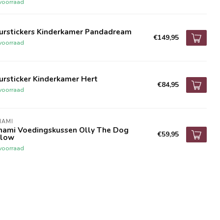
voorraad
urstickers Kinderkamer Pandadream
€149,95
voorraad
rsticker Kinderkamer Hert
€84,95
voorraad
NAMI
nami Voedingskussen Olly The Dog
€59,95
llow
voorraad