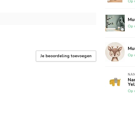
Op 
Mu
Op 
Muu
Op 
Je beoordeling toevoegen
NA
Na
Ye
Op 