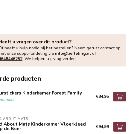
Heeft u vragen over dit product?
Of heeft u hulp nodig bij het bestellen? Neem gerust contact op
met onze supportafdeling via
info@lieffeling.nl
of
0648446252
. We helpen u graag verder!
rde producten
rstickers Kinderkamer Forest Family
€84,95
voorraad
D ABOUT MATS
d About Mats Kinderkamer Vloerkleed
€94,99
ip de Beer