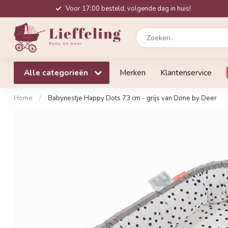
Voor 17:00 besteld, volgende dag in huis!
Alle categorieën
Merken
Klantenservice
Home
/
Babynestje Happy Dots 73 cm - grijs van Done by Deer