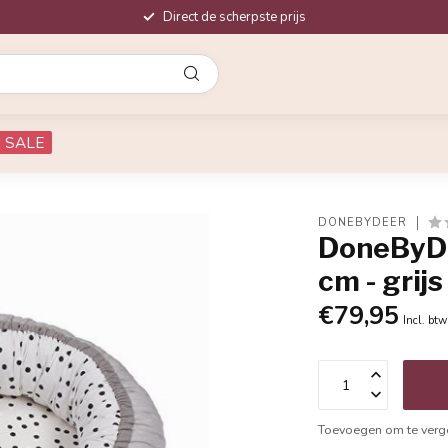
Direct de scherpste prijs
SALE
DONEBYDEER
DoneByDe
cm - grij
€79,95
Incl. btw
Toevoegen om te verge