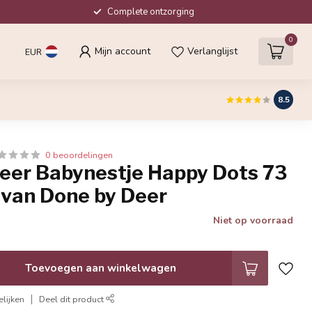
Complete ontzorging
0
Mijn account
Verlanglijst
EUR
8.5
0 beoordelingen
er Babynestje Happy Dots 73
s van Done by Deer
Niet op voorraad
Toevoegen aan winkelwagen
lijken
Deel dit product