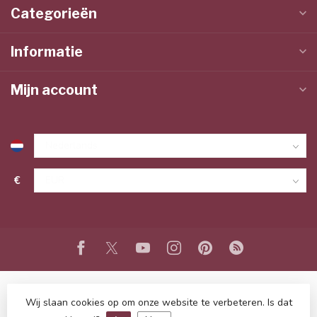
Categorieën
Informatie
Mijn account
€
Wij slaan cookies op om onze website te verbeteren. Is dat
© Copyright 2026 www.lieffeling.nl
- Powered by
Lightspeed
-