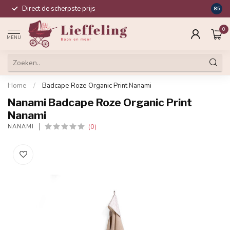
Direct de scherpste prijs
Compl
8.5
0
MENU
Home
/
Badcape Roze Organic Print Nanami
Nanami Badcape Roze Organic Print
Nanami
(0)
NANAMI