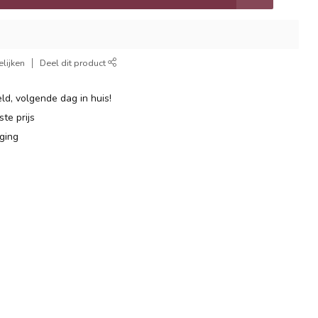
lijken
Deel dit product
ld, volgende dag in huis!
te prijs
ging