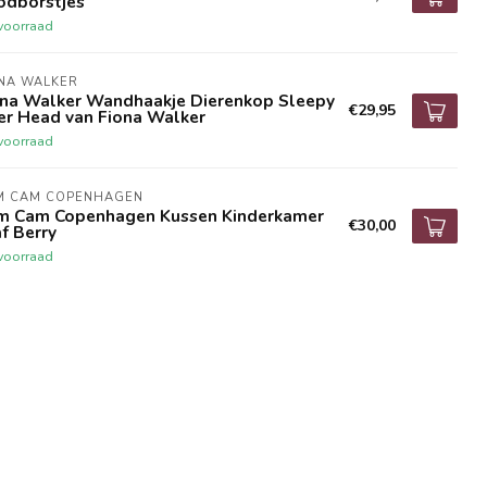
odborstjes
voorraad
NA WALKER
ona Walker Wandhaakje Dierenkop Sleepy
€29,95
er Head van Fiona Walker
voorraad
M CAM COPENHAGEN
m Cam Copenhagen Kussen Kinderkamer
€30,00
f Berry
voorraad