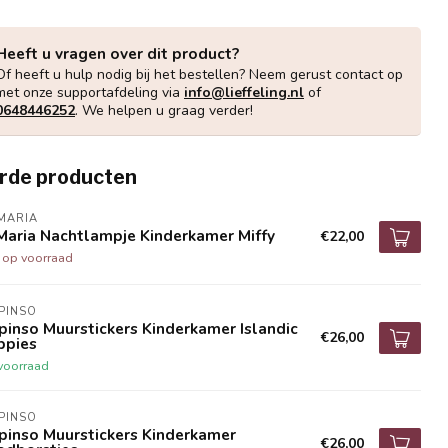
Heeft u vragen over dit product?
Of heeft u hulp nodig bij het bestellen? Neem gerust contact op
met onze supportafdeling via
info@lieffeling.nl
of
0648446252
. We helpen u graag verder!
rde producten
MARIA
Maria Nachtlampje Kinderkamer Miffy
€22,00
t op voorraad
IPINSO
ipinso Muurstickers Kinderkamer Islandic
€26,00
ppies
voorraad
IPINSO
ipinso Muurstickers Kinderkamer
€26,00