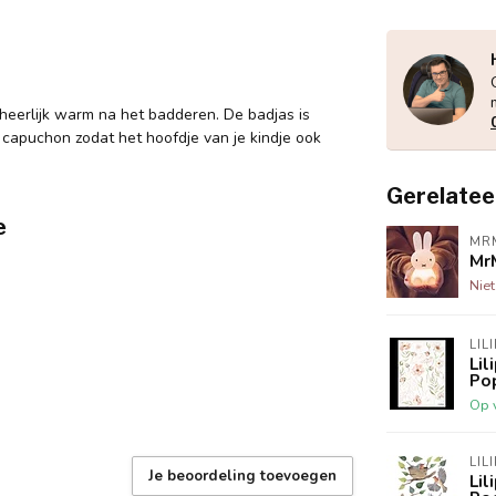
heerlijk warm na het badderen. De badjas is
capuchon zodat het hoofdje van je kindje ook
Gerelatee
e
MR
Mr
Nie
LIL
Lil
Po
Op 
LIL
Je beoordeling toevoegen
Lil