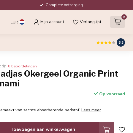
Complete ontzorging
0
Mijn account
Verlanglijst
EUR
8.5
0 beoordelingen
adjas Okergeel Organic Print
anami
Op voorraad
 gemaakt van zachte absorberende badstof.
Lees meer
.
Toevoegen aan winkelwagen