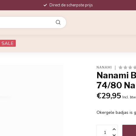
Direct de scherpste prijs
SALE
NANAMI
Nanami B
74/80 N
€29,95
Incl. btw
Okergele badjas is