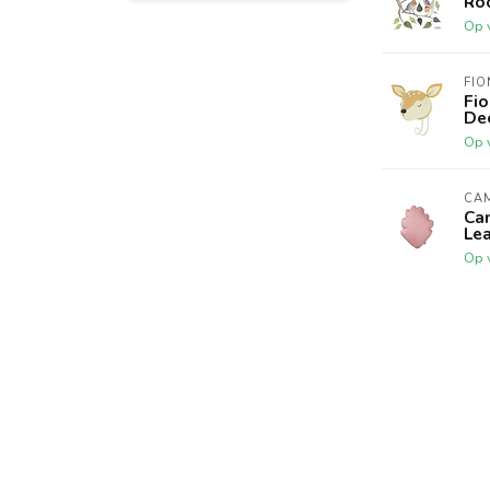
Ro
Op 
FIO
Fi
De
Op 
CA
Ca
Lea
Op 