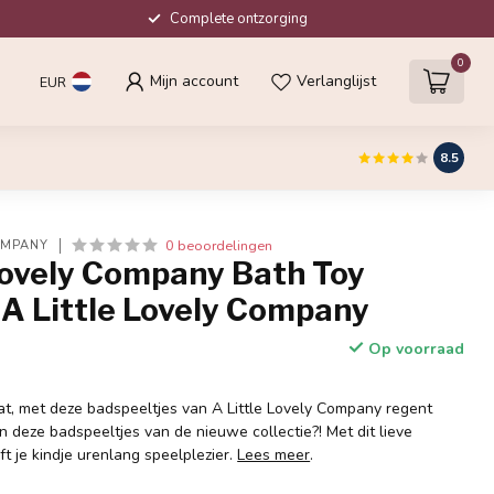
Complete ontzorging
0
Mijn account
Verlanglijst
EUR
8.5
0 beoordelingen
OMPANY
Lovely Company Bath Toy
 A Little Lovely Company
Op voorraad
pat, met deze badspeeltjes van A Little Lovely Company regent
ijn deze badspeeltjes van de nieuwe collectie?! Met dit lieve
t je kindje urenlang speelplezier.
Lees meer
.