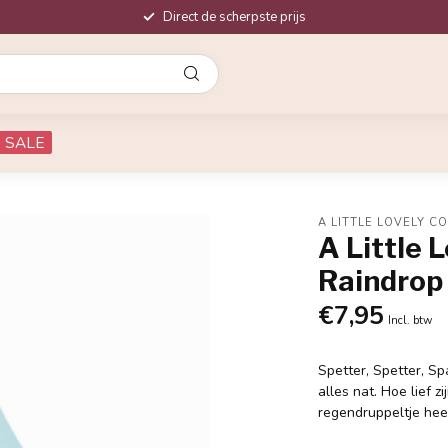
Direct de scherpste prijs
SALE
A LITTLE LOVELY C
A Little 
Raindrop
€7,95
Incl. btw
Spetter, Spetter, S
alles nat. Hoe lief z
regendruppeltje heef