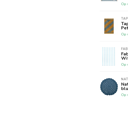
Op 
TAP
Tap
Pet
Op 
FA
Fa
Wi
Op 
NAT
Na
bl
Op 