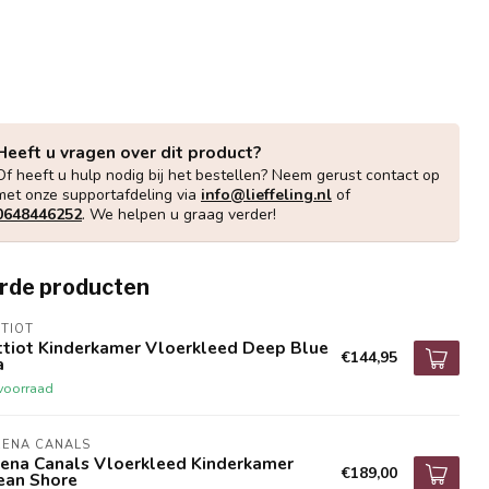
Heeft u vragen over dit product?
Of heeft u hulp nodig bij het bestellen? Neem gerust contact op
met onze supportafdeling via
info@lieffeling.nl
of
0648446252
. We helpen u graag verder!
rde producten
TIOT
ttiot Kinderkamer Vloerkleed Deep Blue
€144,95
a
voorraad
RENA CANALS
rena Canals Vloerkleed Kinderkamer
€189,00
ean Shore