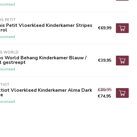
voorraad
IS PETIT
is Petit Vloerkleed Kinderkamer Stripes
€69,99
rol
voorraad
BS WORLD
bs World Behang Kinderkamer Blauw /
€39,95
t gestreept
voorraad
TIOT
€89,95
ttiot Vloerkleed Kinderkamer Alma Dark
ue
€74,95
voorraad