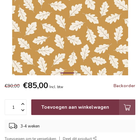
€85,00
€90,00
Backorder
Incl. btw
Toevoegen aan winkelwagen
3-4 weken
Toevoegen om te vergelijken
Deel dit product