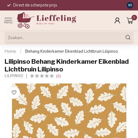
Direct de scherpste prijs
Compl
8.5
0
MENU
Home
/
Behang Kinderkamer Eikenblad Lichtbruin Lilipinso
Lilipinso Behang Kinderkamer Eikenblad
Lichtbruin Lilipinso
(0)
LILIPINSO