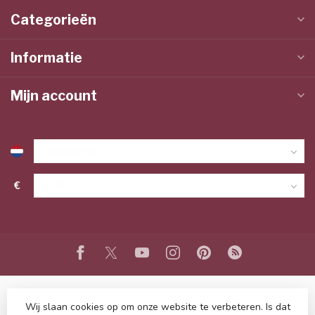
Categorieën
Informatie
Mijn account
€
Wij slaan cookies op om onze website te verbeteren. Is dat
© Copyright 2026 www.lieffeling.nl
- Powered by
Lightspeed
-