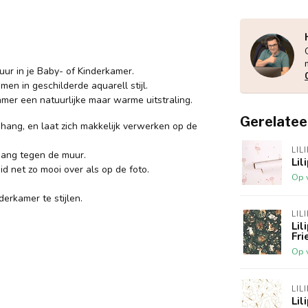
ur in je Baby- of Kinderkamer.
en in geschilderde aquarell stijl.
er een natuurlijke maar warme uitstraling.
Gerelatee
ehang, en laat zich makkelijk verwerken op de
LIL
hang tegen de muur.
Lil
id net zo mooi over als op de foto.
Op 
erkamer te stijlen.
LIL
Lil
Fri
Op 
LIL
Lil