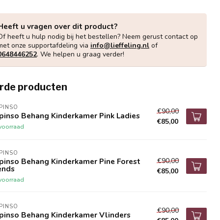
Heeft u vragen over dit product?
Of heeft u hulp nodig bij het bestellen? Neem gerust contact op
met onze supportafdeling via
info@lieffeling.nl
of
0648446252
. We helpen u graag verder!
rde producten
IPINSO
€90,00
ipinso Behang Kinderkamer Pink Ladies
€85,00
voorraad
IPINSO
€90,00
ipinso Behang Kinderkamer Pine Forest
ends
€85,00
voorraad
IPINSO
€90,00
ipinso Behang Kinderkamer Vlinders