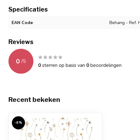
Specificaties
EAN Code
Behang - Ref.
Reviews
0
/
5
0
sterren op basis van
0
beoordelingen
Recent bekeken
-6%