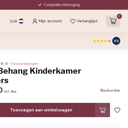
Complete ontzorging
0
Mijn account
Verlanglijst
EUR
8.5
0 beoordelingen
o Behang Kinderkamer
rs
0
Backorder
Incl. btw
Toevoegen aan winkelwagen