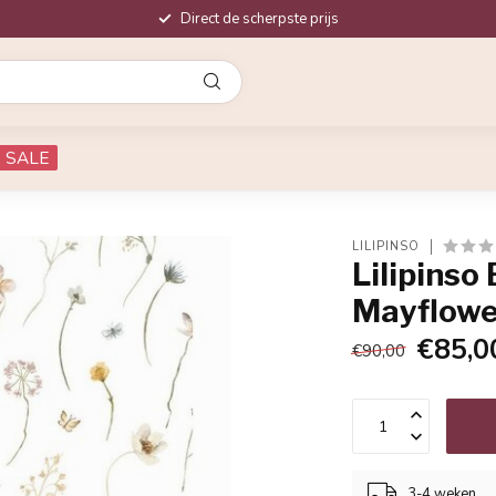
Direct de scherpste prijs
SALE
LILIPINSO
Lilipins
Mayflowe
€85,0
€90,00
3-4 weken