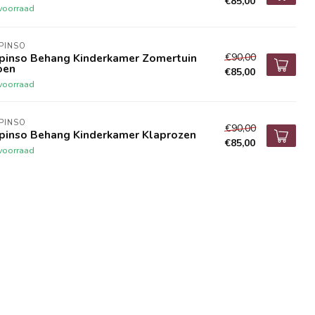
€85,00
voorraad
IPINSO
€90,00
ipinso Behang Kinderkamer Zomertuin
oen
€85,00
voorraad
IPINSO
€90,00
ipinso Behang Kinderkamer Klaprozen
€85,00
voorraad