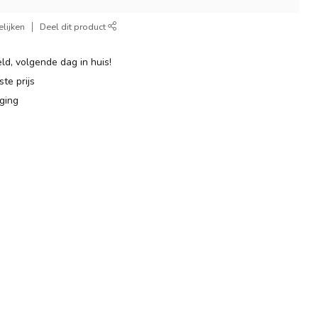
lijken
Deel dit product
ld, volgende dag in huis!
te prijs
ging