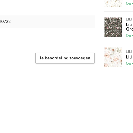
Op 
LIL
 H0722
Lil
Gr
Op 
LIL
Lil
Je beoordeling toevoegen
Op 