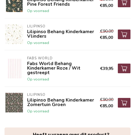
Pine Forest Friends
€85,00
Op voorraad
LILIPINSO
€90,00
Lilipinso Behang Kinderkamer
Vlinders
€85,00
Op voorraad
FABS WORLD
Fabs World Behang
Kinderkamer Roze / Wit
€39,95
gestreept
Op voorraad
LILIPINSO
€90,00
Lilipinso Behang Kinderkamer
Zomertuin Groen
€85,00
Op voorraad
Heeft u vragen over dit product?