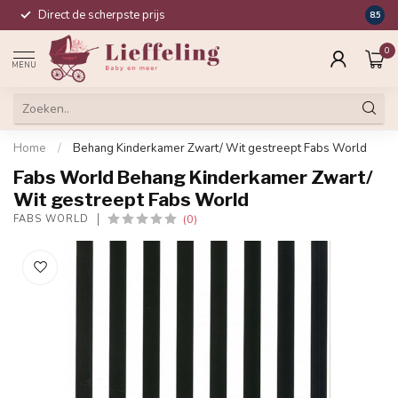
Direct de scherpste prijs
Compl
8.5
0
MENU
Home
/
Behang Kinderkamer Zwart/ Wit gestreept Fabs World
Fabs World Behang Kinderkamer Zwart/
Wit gestreept Fabs World
(0)
FABS WORLD