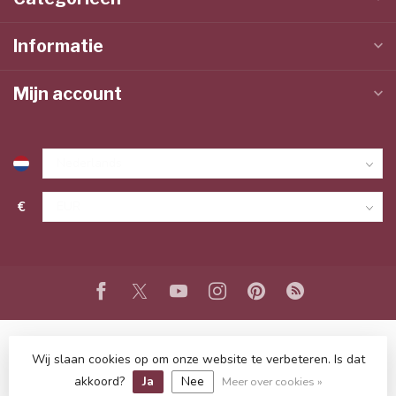
Informatie
Mijn account
€
Wij slaan cookies op om onze website te verbeteren. Is dat
© Copyright 2026 www.lieffeling.nl
- Powered by
Lightspeed
-
Lightspeed design
by
Dyvelopment
akkoord?
Ja
Nee
Meer over cookies »