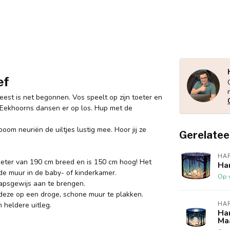
ef
eest is net begonnen. Vos speelt op zijn toeter en
de Eekhoorns dansen er op los. Hup met de
oom neuriën de uiltjes lustig mee. Hoor jij ze
Gerelatee
HA
eter van 190 cm breed en is 150 cm hoog! Het
Ha
de muur in de baby- of kinderkamer.
Op 
apsgewijs aan te brengen.
deze op een droge, schone muur te plakken.
n heldere uitleg.
HA
Ha
Ma