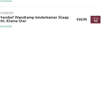
voorraad
RTENDIEF
rtendief Wandlamp kinderkamer Slaap
€69,95
ht, Kleine Ster
voorraad