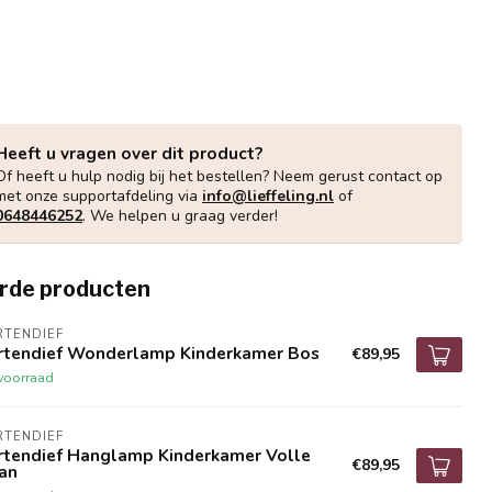
Heeft u vragen over dit product?
Of heeft u hulp nodig bij het bestellen? Neem gerust contact op
met onze supportafdeling via
info@lieffeling.nl
of
0648446252
. We helpen u graag verder!
rde producten
RTENDIEF
rtendief Wonderlamp Kinderkamer Bos
€89,95
voorraad
RTENDIEF
rtendief Hanglamp Kinderkamer Volle
€89,95
an