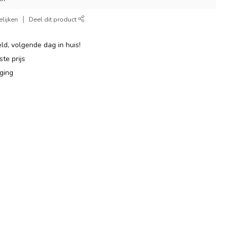
lijken
Deel dit product
ld, volgende dag in huis!
te prijs
ging