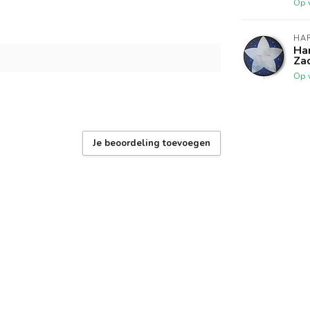
Op 
HA
Ha
Zac
Op 
Je beoordeling toevoegen