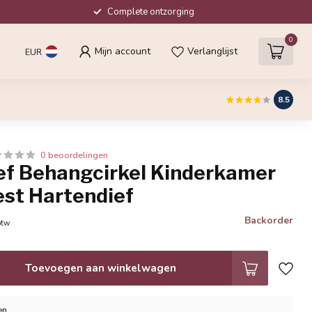
Complete ontzorging
0
Mijn account
Verlanglijst
EUR
8.5
0 beoordelingen
ef Behangcirkel Kinderkamer
est Hartendief
Backorder
btw
Toevoegen aan winkelwagen
en