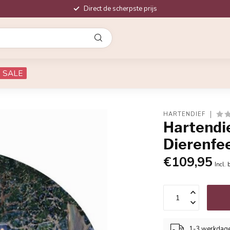
Direct de scherpste prijs
SALE
HARTENDIEF
Hartendi
Dierenfe
€109,95
Incl. 
1-3 werkdag