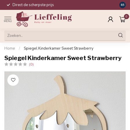
Direct de scherpste prijs
Compl
8.5
0
MENU
Home
/
Spiegel Kinderkamer Sweet Strawberry
Spiegel Kinderkamer Sweet Strawberry
(0)