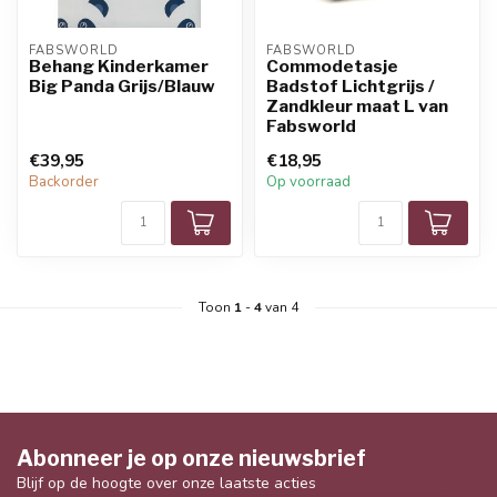
FABSWORLD
FABSWORLD
Behang Kinderkamer
Commodetasje
Big Panda Grijs/Blauw
Badstof Lichtgrijs /
Zandkleur maat L van
Fabsworld
€39,95
€18,95
Backorder
Op voorraad
Toon
1
-
4
van 4
Abonneer je op onze nieuwsbrief
Blijf op de hoogte over onze laatste acties