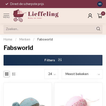
Direct de scherpste prijs
Compl
8.5
0
MENU
Home
/
Merken
/
Fabsworld
Fabsworld
Filters