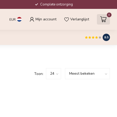
Complete ontzorging
0
Mijn account
Verlanglijst
EUR
8.5
Toon: