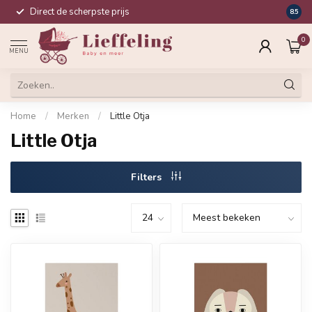
Direct de scherpste prijs
Compl
8.5
0
MENU
Home
/
Merken
/
Little Otja
Little Otja
Filters