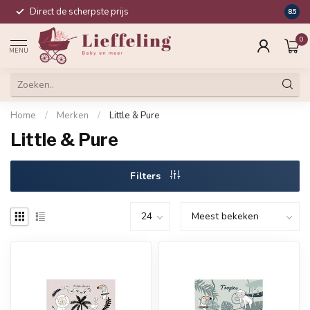
Direct de scherpste prijs
Compl
8.5
0
MENU
Home
/
Merken
/
Little & Pure
Little & Pure
Filters