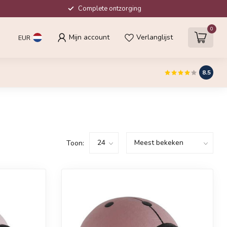
Complete ontzorging
0
Mijn account
Verlanglijst
EUR
8.5
Toon: