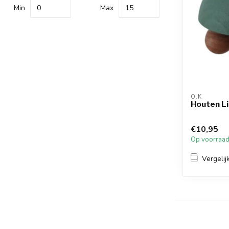
Min
Max
O.K
Houten L
€10,95
Op voorraa
Vergelij