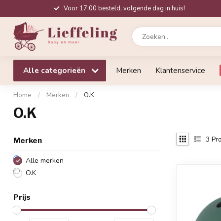
Voor 17:00 besteld, volgende dag in huis!
Alle categorieën
Merken
Klantenservice
Home
/
Merken
/
O.K
O.K
3
Pro
Merken
Alle merken
O.K
Prijs