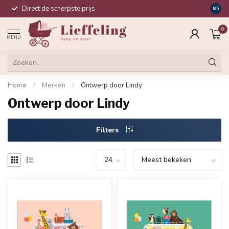
Direct de scherpste prijs
Compl
8.5
0
MENU
Home
/
Merken
/
Ontwerp door Lindy
Ontwerp door Lindy
Filters