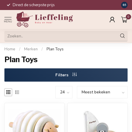
Direct de scherpste prijs
Compl
8.5
0
MENU
Home
/
Merken
/
Plan Toys
Plan Toys
Filters