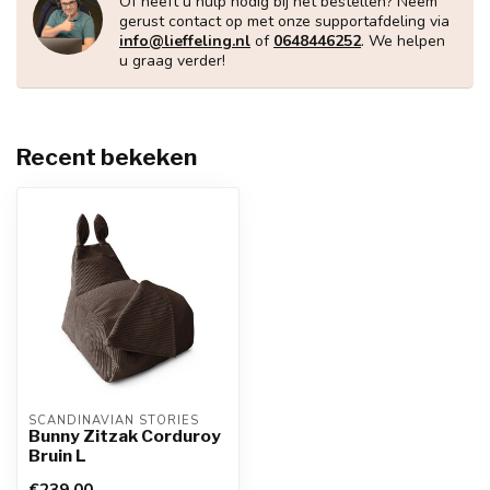
Of heeft u hulp nodig bij het bestellen? Neem
gerust contact op met onze supportafdeling via
info@lieffeling.nl
of
0648446252
. We helpen
u graag verder!
Recent bekeken
SCANDINAVIAN STORIES
Bunny Zitzak Corduroy
Bruin L
€239,00