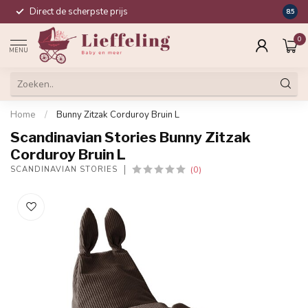
Direct de scherpste prijs
Compl
8.5
0
MENU
Home
/
Bunny Zitzak Corduroy Bruin L
Scandinavian Stories Bunny Zitzak
Corduroy Bruin L
(0)
SCANDINAVIAN STORIES