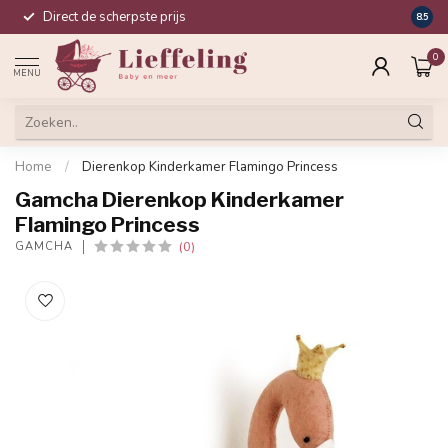
Direct de scherpste prijs
Compl
8.5
0
MENU
Home
/
Dierenkop Kinderkamer Flamingo Princess
Gamcha Dierenkop Kinderkamer
Flamingo Princess
(0)
GAMCHA