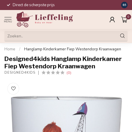
Direct de scherpste prijs
Compl
8.5
0
MENU
Home
/
Hanglamp Kinderkamer Fiep Westendorp Kraanwagen
Designed4kids Hanglamp Kinderkamer
Fiep Westendorp Kraanwagen
(0)
DESIGNED4KIDS