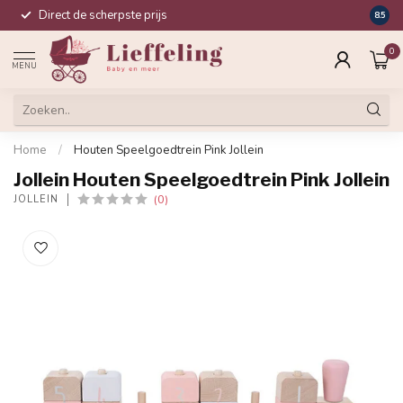
Direct de scherpste prijs
Compl
8.5
0
MENU
Home
/
Houten Speelgoedtrein Pink Jollein
Jollein Houten Speelgoedtrein Pink Jollein
(0)
JOLLEIN