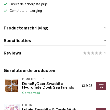
Direct de scherpste prijs
Complete ontzorging
Productomschrijving
Specificaties
Reviews
Gerelateerde producten
DONEBYDEER
DoneByDeer Swaddle
€19,95
Hydrofiele Doek Sea Friends
Op voorraad
LULUJO
Lulujo Swaddle & Cards With