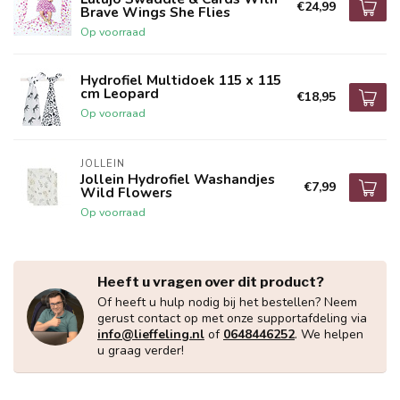
€24,99
Brave Wings She Flies
Op voorraad
Hydrofiel Multidoek 115 x 115
cm Leopard
€18,95
Op voorraad
JOLLEIN
Jollein Hydrofiel Washandjes
€7,99
Wild Flowers
Op voorraad
Heeft u vragen over dit product?
Of heeft u hulp nodig bij het bestellen? Neem
gerust contact op met onze supportafdeling via
info@lieffeling.nl
of
0648446252
. We helpen
u graag verder!