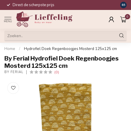
Direct de scherpste prijs
Compl
8.5
0
MENU
Home
/
Hydrofiel Doek Regenboogjes Mosterd 125x125 cm
By Ferial Hydrofiel Doek Regenboogjes
Mosterd 125x125 cm
(0)
BY FERIAL