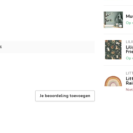
Mu
Op 
LIL
Lil
4
Fri
Op 
LIT
Lit
Ra
Nie
Je beoordeling toevoegen