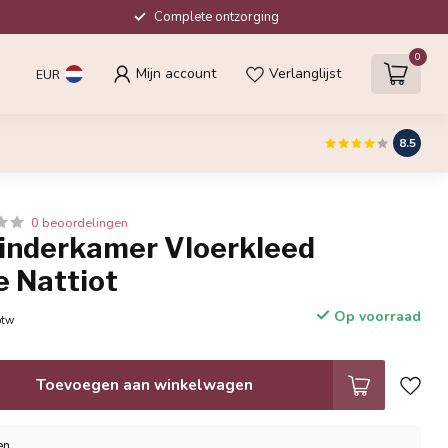
Complete ontzorging
0
Mijn account
Verlanglijst
EUR
8.5
0 beoordelingen
Kinderkamer Vloerkleed
 Nattiot
Op voorraad
btw
Toevoegen aan winkelwagen
en