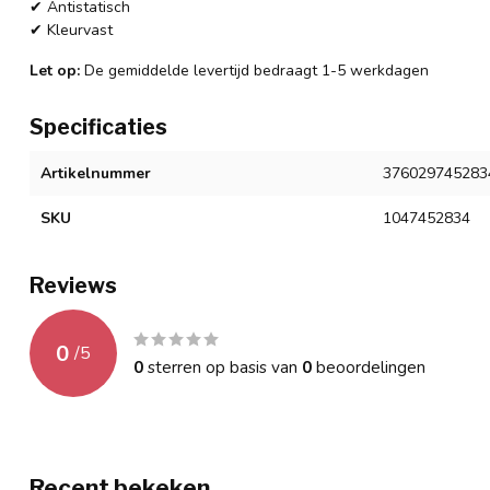
✔ Antistatisch
✔ Kleurvast
Let op:
De gemiddelde levertijd bedraagt 1-5 werkdagen
Specificaties
Artikelnummer
376029745283
SKU
1047452834
Reviews
0
/
5
0
sterren op basis van
0
beoordelingen
Recent bekeken