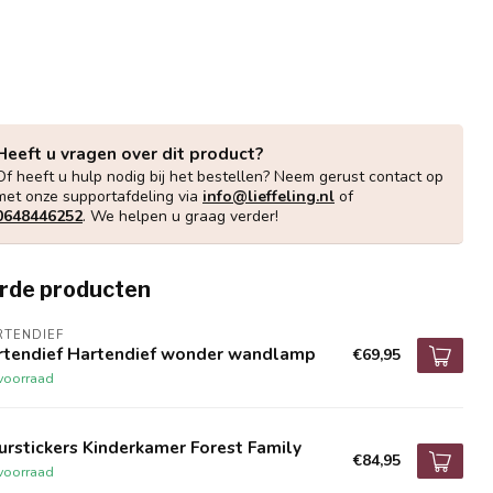
Heeft u vragen over dit product?
Of heeft u hulp nodig bij het bestellen? Neem gerust contact op
met onze supportafdeling via
info@lieffeling.nl
of
0648446252
. We helpen u graag verder!
rde producten
RTENDIEF
rtendief Hartendief wonder wandlamp
€69,95
voorraad
rstickers Kinderkamer Forest Family
€84,95
voorraad