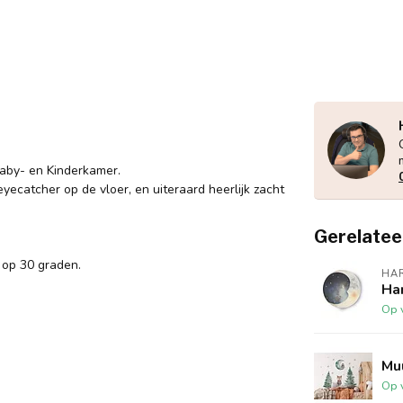
aby- en Kinderkamer.
ecatcher op de vloer, en uiteraard heerlijk zacht
Gerelatee
 op 30 graden.
HA
Ha
Op 
Muu
Op 