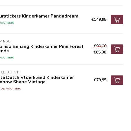
urstickers Kinderkamer Pandadream
€149,95
voorraad
IPINSO
€90,00
ipinso Behang Kinderkamer Pine Forest
ends
€85,00
voorraad
TLE DUTCH
tle Dutch Vloerkleed Kinderkamer
€79,95
inbow Shape Vintage
t op voorraad