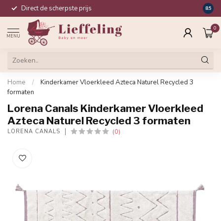
Direct de scherpste prijs
Compl
8.5
0
MENU
Home
/
Kinderkamer Vloerkleed Azteca Naturel Recycled 3
formaten
Lorena Canals Kinderkamer Vloerkleed
Azteca Naturel Recycled 3 formaten
(0)
LORENA CANALS