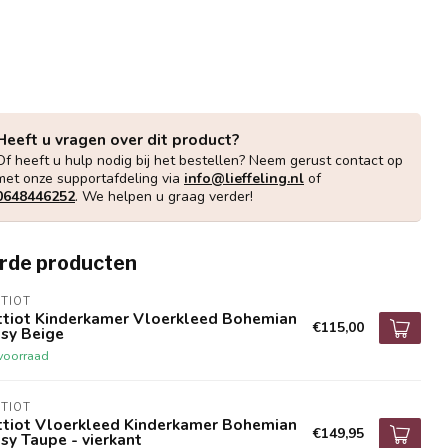
Heeft u vragen over dit product?
Of heeft u hulp nodig bij het bestellen? Neem gerust contact op
met onze supportafdeling via
info@lieffeling.nl
of
0648446252
. We helpen u graag verder!
rde producten
TIOT
ttiot Kinderkamer Vloerkleed Bohemian
€115,00
sy Beige
voorraad
TIOT
ttiot Vloerkleed Kinderkamer Bohemian
€149,95
sy Taupe - vierkant