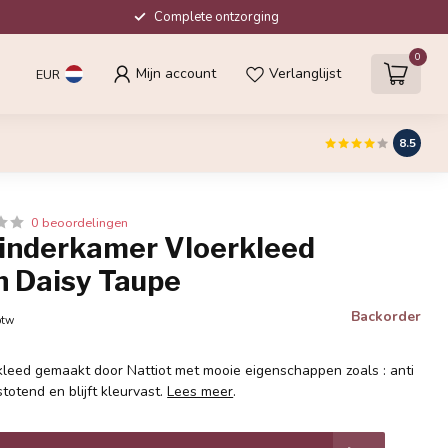
Complete ontzorging
0
Mijn account
Verlanglijst
EUR
8.5
0 beoordelingen
Kinderkamer Vloerkleed
 Daisy Taupe
Backorder
btw
kleed gemaakt door Nattiot met mooie eigenschappen zoals : anti
stotend en blijft kleurvast.
Lees meer
.