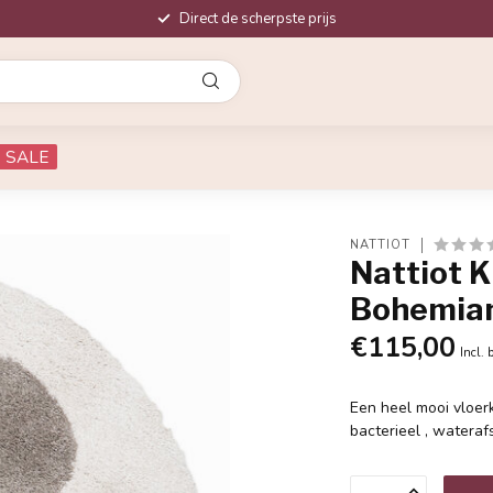
Direct de scherpste prijs
SALE
NATTIOT
Nattiot 
Bohemian
€115,00
Incl. 
Een heel mooi vloer
bacterieel , wateraf