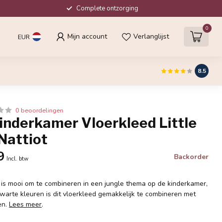
Complete ontzorging
0
Mijn account
Verlanglijst
EUR
8.5
0 beoordelingen
inderkamer Vloerkleed Little
Nattiot
9
Backorder
Incl. btw
is mooi om te combineren in een jungle thema op de kinderkamer,
zwarte kleuren is dit vloerkleed gemakkelijk te combineren met
en.
Lees meer
.