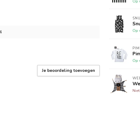
Op 
SN
Sn
Op 
4
PIM
Pim
Op 
Je beoordeling toevoegen
WE
We
Nie