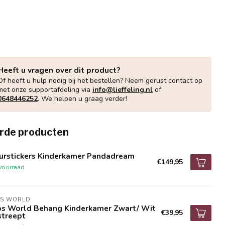
Heeft u vragen over dit product?
Of heeft u hulp nodig bij het bestellen? Neem gerust contact op
met onze supportafdeling via
info@lieffeling.nl
of
0648446252
. We helpen u graag verder!
rde producten
urstickers Kinderkamer Pandadream
€149,95
voorraad
BS WORLD
bs World Behang Kinderkamer Zwart/ Wit
€39,95
streept