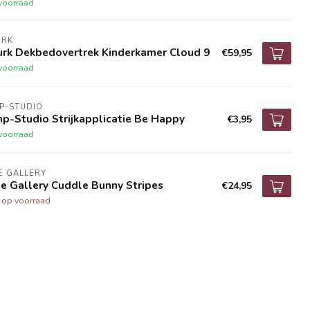
voorraad
URK
urk Dekbedovertrek Kinderkamer Cloud 9
€59,95
voorraad
P-STUDIO
p-Studio Strijkapplicatie Be Happy
€3,95
voorraad
E GALLERY
e Gallery Cuddle Bunny Stripes
€24,95
t op voorraad