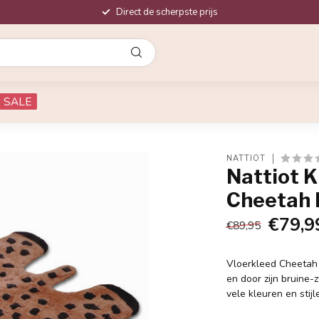
Direct de scherpste prijs
SALE
NATTIOT
Nattiot K
Cheetah 
€79,9
€89,95
Vloerkleed Cheetah 
en door zijn bruine-
vele kleuren en stijl