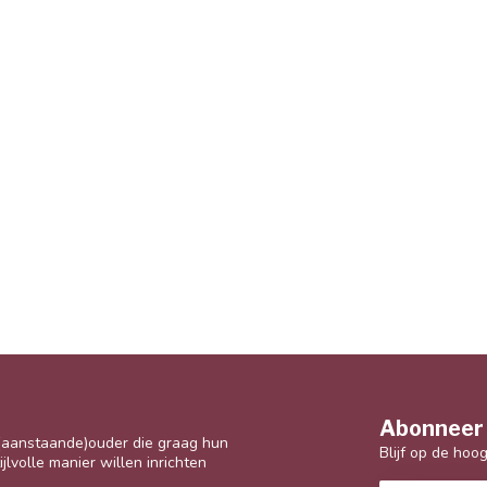
Abonneer 
 (aanstaande)ouder die graag hun
Blijf op de hoo
jlvolle manier willen inrichten