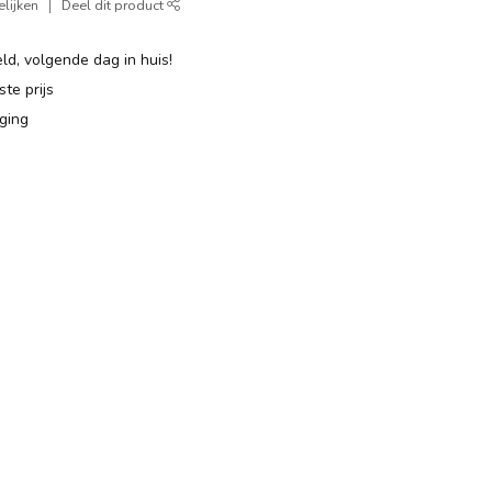
lijken
Deel dit product
ld, volgende dag in huis!
te prijs
ging