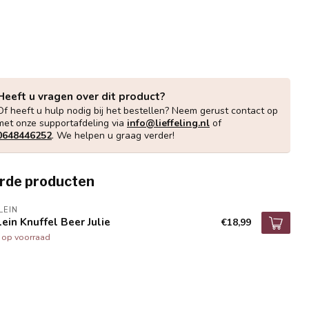
Heeft u vragen over dit product?
Of heeft u hulp nodig bij het bestellen? Neem gerust contact op
met onze supportafdeling via
info@lieffeling.nl
of
0648446252
. We helpen u graag verder!
rde producten
LEIN
lein Knuffel Beer Julie
€18,99
t op voorraad