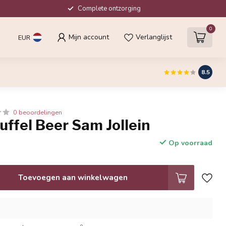
Complete ontzorging
0
Mijn account
Verlanglijst
EUR
8.5
0 beoordelingen
nuffel Beer Sam Jollein
Op voorraad
Toevoegen aan winkelwagen