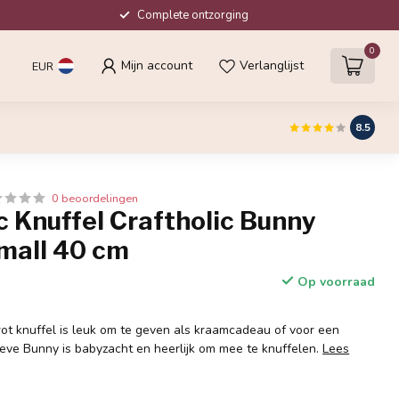
Complete ontzorging
0
Mijn account
Verlanglijst
EUR
8.5
0 beoordelingen
c Knuffel Craftholic Bunny
Small 40 cm
Op voorraad
rot knuffel is leuk om te geven als kraamcadeau of voor een
eve Bunny is babyzacht en heerlijk om mee te knuffelen.
Lees