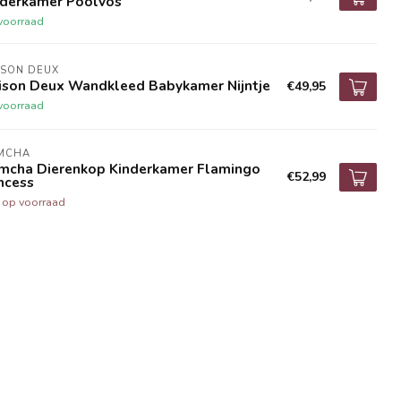
nderkamer Poolvos
voorraad
ISON DEUX
ison Deux Wandkleed Babykamer Nijntje
€49,95
voorraad
MCHA
mcha Dierenkop Kinderkamer Flamingo
€52,99
ncess
t op voorraad