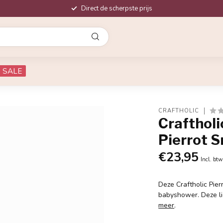
Direct de scherpste prijs
SALE
CRAFTHOLIC
Craftholi
Pierrot 
€23,95
Incl. btw
Deze Craftholic Pier
babyshower. Deze li
meer
.