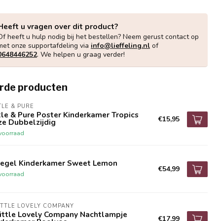
Heeft u vragen over dit product?
Of heeft u hulp nodig bij het bestellen? Neem gerust contact op
met onze supportafdeling via
info@lieffeling.nl
of
0648446252
. We helpen u graag verder!
rde producten
TLE & PURE
tle & Pure Poster Kinderkamer Tropics
€15,95
ze Dubbelzijdig
voorraad
iegel Kinderkamer Sweet Lemon
€54,99
voorraad
ITTLE LOVELY COMPANY
Little Lovely Company Nachtlampje
€17,99