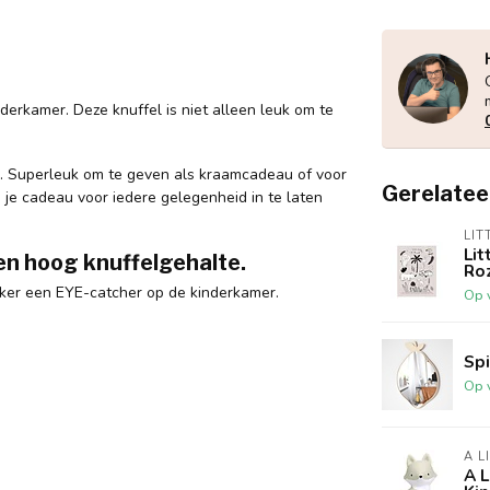
nderkamer. Deze knuffel is niet alleen leuk om te
en. Superleuk om te geven als kraamcadeau of voor
Gerelatee
je cadeau voor iedere gelegenheid in te laten
LIT
Lit
en hoog knuffelgehalte.
Ro
zeker een EYE-catcher op de kinderkamer.
Op 
Sp
Op 
A L
A 