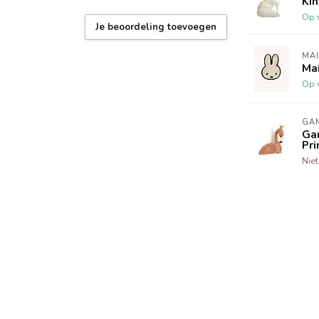
Ki
Op 
Je beoordeling toevoegen
MA
Ma
Op 
GA
Ga
Pri
Nie