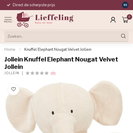
Direct de scherpste prijs
Compl
8.5
0
MENU
Home
/
Knuffel Elephant Nougat Velvet Jollein
Jollein Knuffel Elephant Nougat Velvet
Jollein
(0)
JOLLEIN