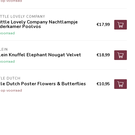
t op voorraad
ITTLE LOVELY COMPANY
Little Lovely Company Nachtlampje
€17,99
nderkamer Poolvos
voorraad
LEIN
lein Knuffel Elephant Nougat Velvet
€18,99
voorraad
TLE DUTCH
tle Dutch Poster Flowers & Butterflies
€10,95
t op voorraad