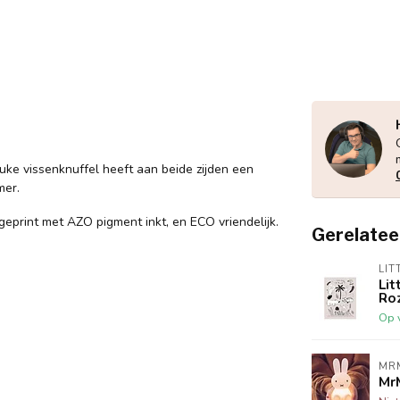
euke vissenknuffel heeft aan beide zijden een
mer.
geprint met AZO pigment inkt, en ECO vriendelijk.
Gerelatee
LIT
Lit
Ro
Op 
MR
Mr