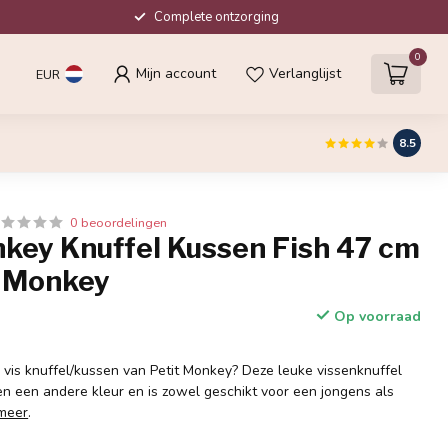
Complete ontzorging
0
Mijn account
Verlanglijst
EUR
8.5
0 beoordelingen
nkey Knuffel Kussen Fish 47 cm
t Monkey
Op voorraad
e vis knuffel/kussen van Petit Monkey? Deze leuke vissenknuffel
en een andere kleur en is zowel geschikt voor een jongens als
meer
.