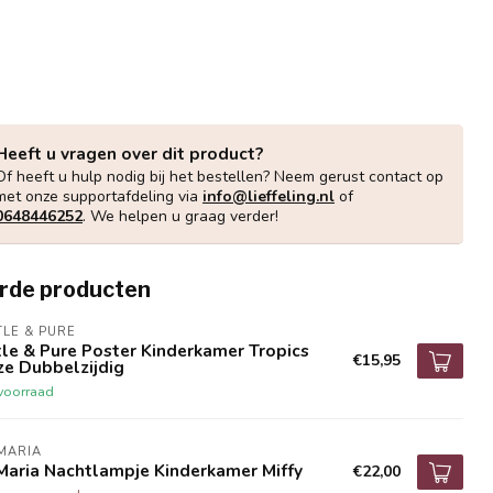
Heeft u vragen over dit product?
Of heeft u hulp nodig bij het bestellen? Neem gerust contact op
met onze supportafdeling via
info@lieffeling.nl
of
0648446252
. We helpen u graag verder!
rde producten
TLE & PURE
tle & Pure Poster Kinderkamer Tropics
€15,95
ze Dubbelzijdig
voorraad
MARIA
Maria Nachtlampje Kinderkamer Miffy
€22,00