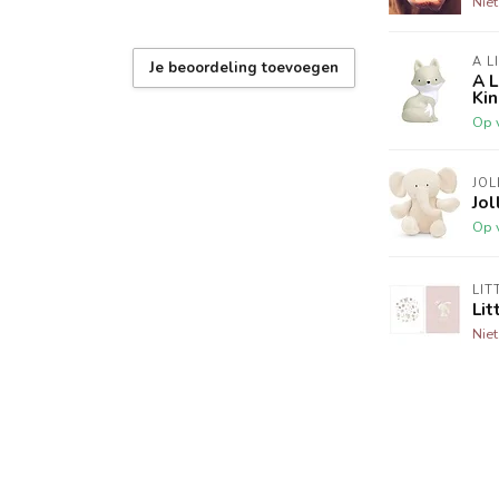
Nie
A L
Je beoordeling toevoegen
A 
Ki
Op 
JOL
Jol
Op 
LIT
Lit
Nie