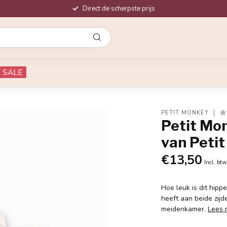
Direct de scherpste prijs
SALE
PETIT MONKEY
Petit Mo
van Peti
€13,50
Incl. btw
Hoe leuk is dit hipp
heeft aan beide zijd
meidenkamer.
Lees 