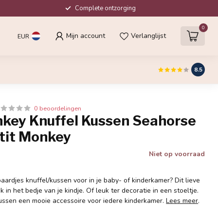
Complete ontzorging
0
Mijn account
Verlanglijst
EUR
8.5
0 beoordelingen
nkey Knuffel Kussen Seahorse
tit Monkey
Niet op voorraad
paardjes knuffel/kussen voor in je baby- of kinderkamer? Dit lieve
 in het bedje van je kindje. Of leuk ter decoratie in een stoeltje.
kussen een mooie accessoire voor iedere kinderkamer.
Lees meer
.