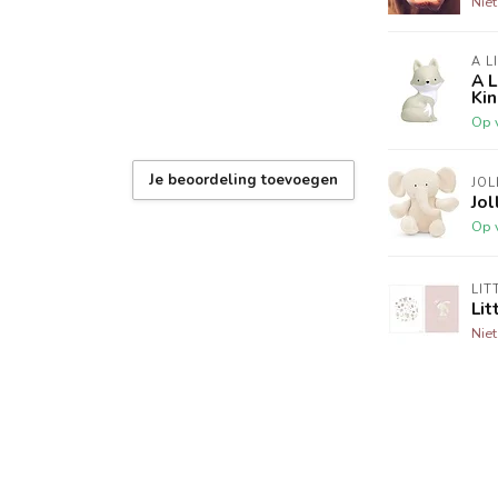
Nie
A L
A 
Ki
Op 
Je beoordeling toevoegen
JOL
Jol
Op 
LIT
Lit
Nie