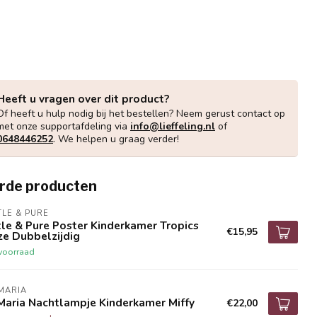
Heeft u vragen over dit product?
Of heeft u hulp nodig bij het bestellen? Neem gerust contact op
met onze supportafdeling via
info@lieffeling.nl
of
0648446252
. We helpen u graag verder!
rde producten
TLE & PURE
tle & Pure Poster Kinderkamer Tropics
€15,95
ze Dubbelzijdig
voorraad
MARIA
Maria Nachtlampje Kinderkamer Miffy
€22,00