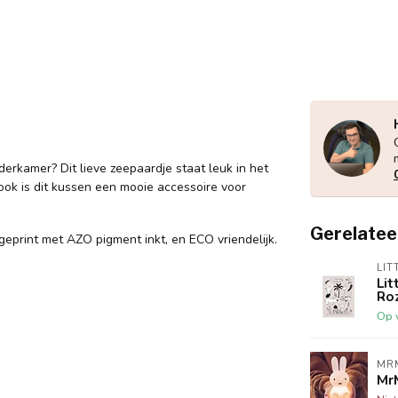
nderkamer? Dit lieve zeepaardje staat leuk in het
n ook is dit kussen een mooie accessoire voor
Gerelatee
geprint met AZO pigment inkt, en ECO vriendelijk.
LIT
Lit
Ro
Op 
MR
Mr