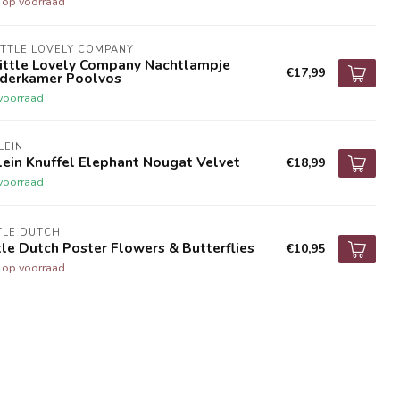
t op voorraad
ITTLE LOVELY COMPANY
Little Lovely Company Nachtlampje
€17,99
nderkamer Poolvos
voorraad
LEIN
lein Knuffel Elephant Nougat Velvet
€18,99
voorraad
TLE DUTCH
tle Dutch Poster Flowers & Butterflies
€10,95
t op voorraad