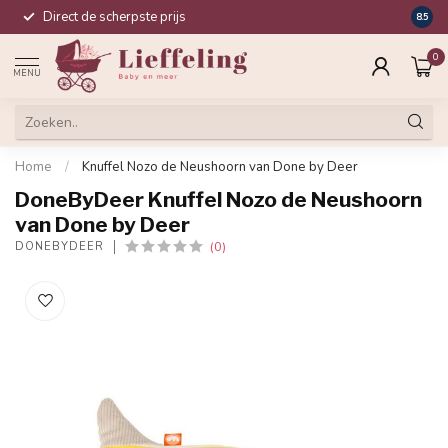
Direct de scherpste prijs
Compl
8.5
0
MENU
Home
/
Knuffel Nozo de Neushoorn van Done by Deer
DoneByDeer Knuffel Nozo de Neushoorn
van Done by Deer
(0)
DONEBYDEER