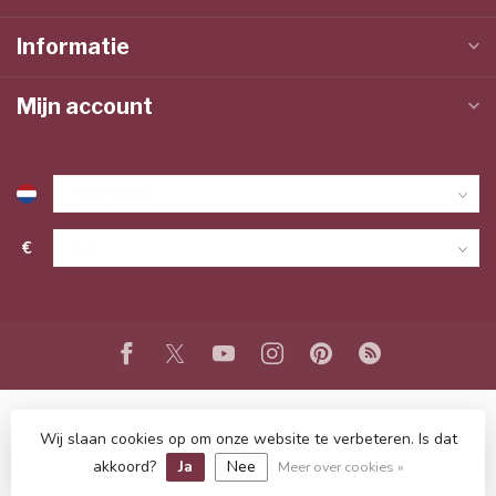
Informatie
Mijn account
€
Wij slaan cookies op om onze website te verbeteren. Is dat
© Copyright 2026 www.lieffeling.nl
- Powered by
Lightspeed
-
Lightspeed design
by
Dyvelopment
akkoord?
Ja
Nee
Meer over cookies »