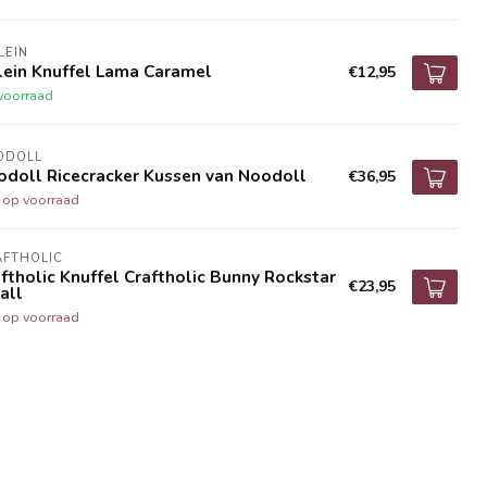
LEIN
lein Knuffel Lama Caramel
€12,95
voorraad
ODOLL
odoll Ricecracker Kussen van Noodoll
€36,95
t op voorraad
AFTHOLIC
ftholic Knuffel Craftholic Bunny Rockstar
€23,95
all
t op voorraad