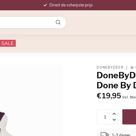
Direct de scherpste prijs
SALE
DONEBYDEER
DoneByDe
Done By 
€19,95
Incl. btw
1-3 dagen