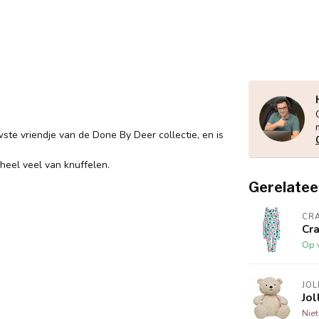
wste vriendje van de Done By Deer collectie, en is
heel veel van knuffelen.
Gerelatee
CR
Cra
Op 
JOL
Jol
Nie