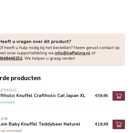
Heeft u vragen over dit product?
Of heeft u hulp nodig bij het bestellen? Neem gerust contact op
met onze supportafdeling via
info@lieffeling.nl
of
0648446252
. We helpen u graag verder!
rde producten
AFTHOLIC
ftholic Knuffel Craftholic Cat Japan XL
€59,95
voorraad
LEIN
lein Baby Knuffel Teddybeer Naturel
€18,99
t op voorraad