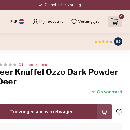
Complete ontzorging
0
Mijn account
Verlanglijst
EUR
8.5
0 beoordelingen
er Knuffel Ozzo Dark Powder
Deer
Op voorraad
Toevoegen aan winkelwagen