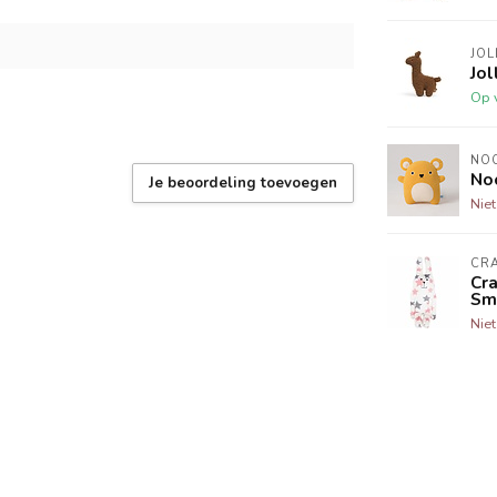
JOL
Jol
Op 
NO
No
Je beoordeling toevoegen
Nie
CR
Cra
Sm
Nie