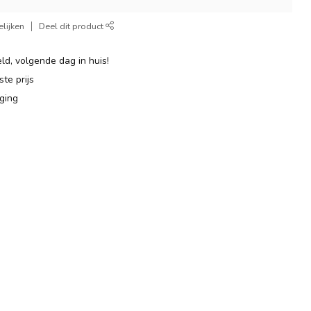
lijken
Deel dit product
ld, volgende dag in huis!
te prijs
ging