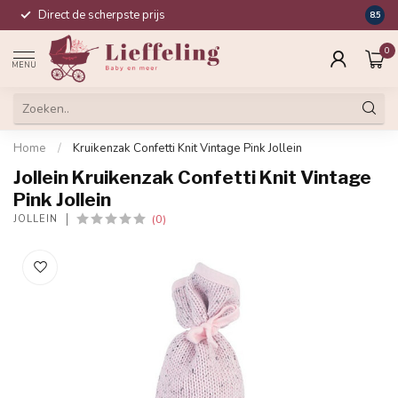
Direct de scherpste prijs
Compl
8.5
0
MENU
Home
/
Kruikenzak Confetti Knit Vintage Pink Jollein
Jollein Kruikenzak Confetti Knit Vintage
Pink Jollein
(0)
JOLLEIN