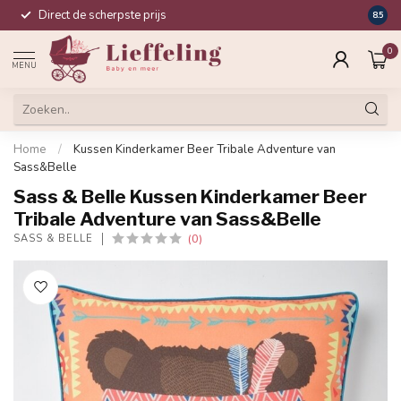
Direct de scherpste prijs
Compl
8.5
0
MENU
Home
/
Kussen Kinderkamer Beer Tribale Adventure van
Sass&Belle
Sass & Belle Kussen Kinderkamer Beer
Tribale Adventure van Sass&Belle
(0)
SASS & BELLE