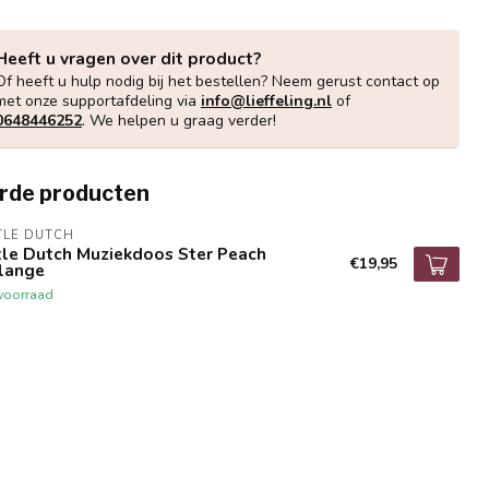
Heeft u vragen over dit product?
Of heeft u hulp nodig bij het bestellen? Neem gerust contact op
met onze supportafdeling via
info@lieffeling.nl
of
0648446252
. We helpen u graag verder!
rde producten
TLE DUTCH
tle Dutch Muziekdoos Ster Peach
€19,95
lange
voorraad