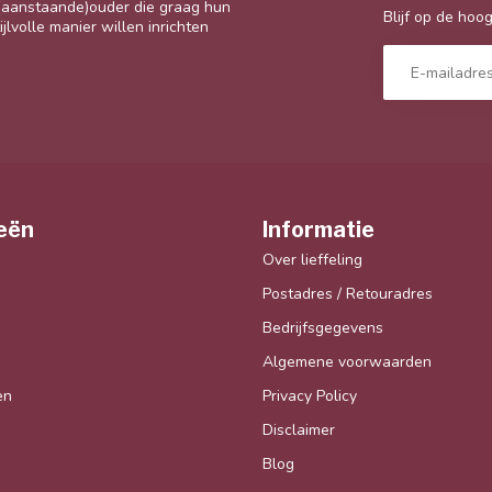
 (aanstaande)ouder die graag hun
Blijf op de hoo
jlvolle manier willen inrichten
eën
Informatie
Over lieffeling
Postadres / Retouradres
Bedrijfsgegevens
Algemene voorwaarden
en
Privacy Policy
Disclaimer
Blog