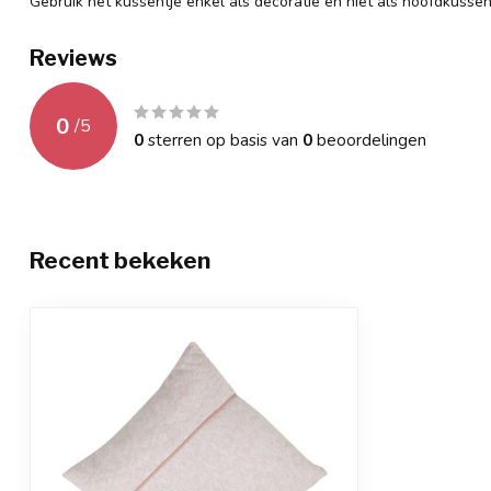
Gebruik het kussentje enkel als decoratie en niet als hoofdkusse
Reviews
0
/
5
0
sterren op basis van
0
beoordelingen
Recent bekeken