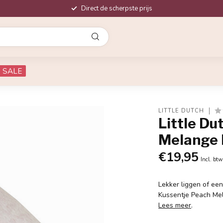
Direct de scherpste prijs
SALE
LITTLE DUTCH
Little D
Melange 
€19,95
Incl. btw
Lekker liggen of een
Kussentje Peach Mel
Lees meer
.