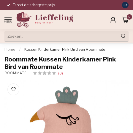
Direct de scherpste prijs
Compl
8.5
0
MENU
Home
/
Kussen Kinderkamer Pink Bird van Roommate
Roommate Kussen Kinderkamer Pink
Bird van Roommate
(0)
ROOMMATE