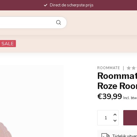
Direct de scherpste prijs
SALE
ROOMMATE
Roommate
Roze Ro
€39,99
Incl. btw
Tijdelijk uitve