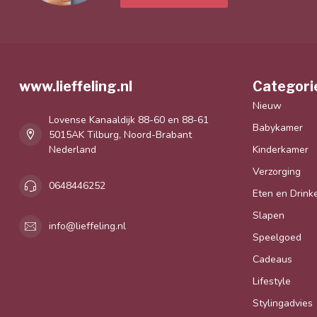
Meer informatie
Mijn webwinkel is toegankelijk voor iedere
baby- en/of kinderkamer op een hippe en sti
Klantenservice
www.lieffeling.nl
Categori
Nieuw
Lovense Kanaaldijk 88-60 en 88-61
Babykamer
5015AK Tilburg, Noord-Brabant
Nederland
Kinderkamer