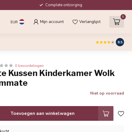
Complete ontzorging
0
Mijn account
Verlanglijst
EUR
8.5
0 beoordelingen
 Kussen Kinderkamer Wolk
ommate
Niet op voorraad
Toevoegen aan winkelwagen
rkocht