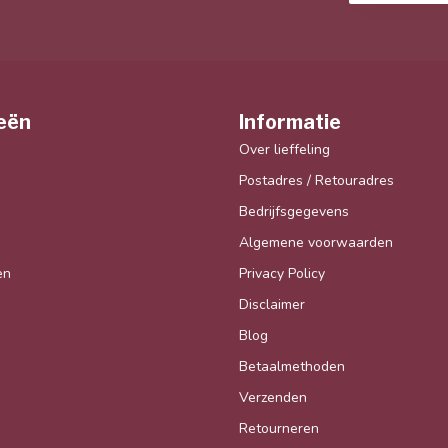
Abonneer 
 (aanstaande)ouder die graag hun
Blijf op de hoo
jlvolle manier willen inrichten
eën
Informatie
Over lieffeling
Postadres / Retouradres
Bedrijfsgegevens