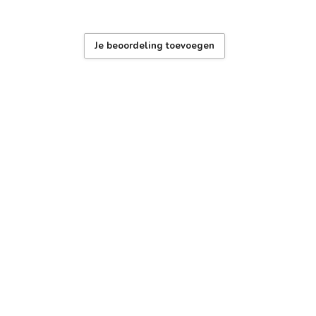
Op 
GA
Je beoordeling toevoegen
Ga
Pri
Nie
LIT
Lit
Ra
Op 
NAT
Na
Op 