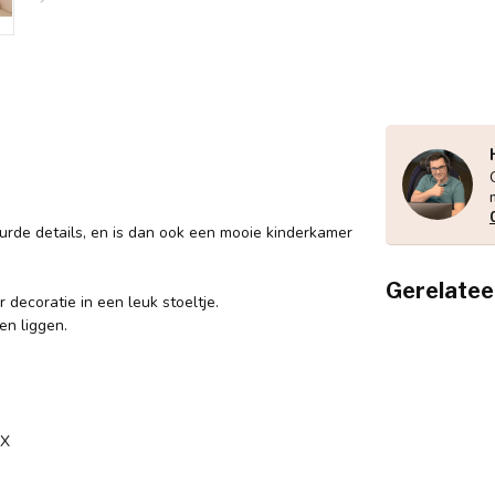
urde details, en is dan ook een mooie kinderkamer
Gerelatee
r decoratie in een leuk stoeltje.
en liggen.
LIL
Lil
Op 
EX
LIT
Lit
Ro