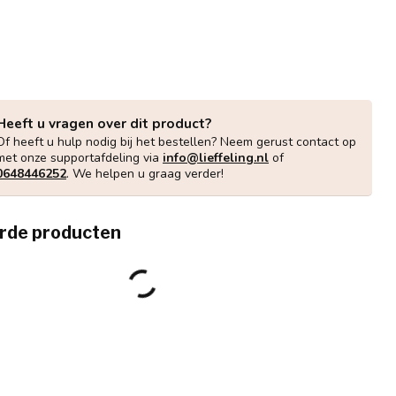
Heeft u vragen over dit product?
Of heeft u hulp nodig bij het bestellen? Neem gerust contact op
met onze supportafdeling via
info@lieffeling.nl
of
0648446252
. We helpen u graag verder!
rde producten
IPINSO
€90,00
ipinso Behang Kinderkamer Pink Ladies
€85,00
voorraad
TLE & PURE
tle & Pure Poster Kinderkamer Tropics
€15,95
ze Dubbelzijdig