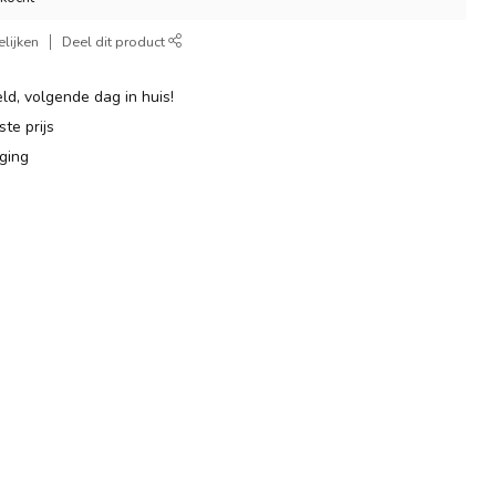
lijken
Deel dit product
ld, volgende dag in huis!
te prijs
ging